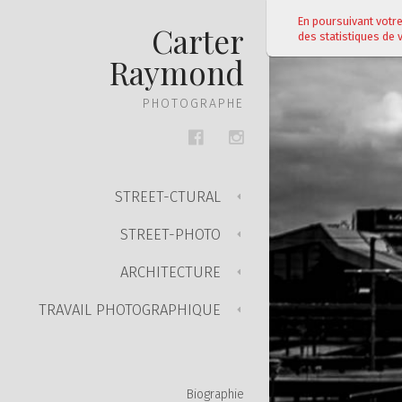
En poursuivant votre 
Carter
des statistiques de v
Raymond
PHOTOGRAPHE
STREET-CTURAL
STREET-PHOTO
Noir et Blanc
ARCHITECTURE
Noir et blanc
Couleur
TRAVAIL PHOTOGRAPHIQUE
Noir et Blanc
Couleur
Saint-Louis c'est vous
Couleur
Biographie